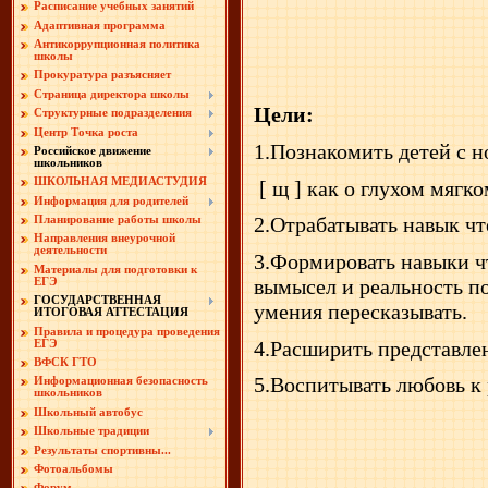
Расписание учебных занятий
Адаптивная программа
Антикоррупционная политика
школы
ЗВУ
Прокуратура разъясняет
Страница директора школы
Цели:
Структурные подразделения
Центр Точка роста
1.Познакомить детей с н
Российское движение
школьников
ШКОЛЬНАЯ МЕДИАСТУДИЯ
[ щ ] как о глухом мягк
Информация для родителей
2.Отрабатывать навык чте
Планирование работы школы
Направления внеурочной
деятельности
3.Формировать навыки чт
Материалы для подготовки к
вымысел и реальность по
ЕГЭ
ГОСУДАРСТВЕННАЯ
умения пересказывать.
ИТОГОВАЯ АТТЕСТАЦИЯ
Правила и процедура проведения
4.Расширить представлен
ЕГЭ
ВФСК ГТО
5.Воспитывать любовь к 
Информационная безопасность
школьников
Школьный автобус
Школьные традиции
Результаты спортивны...
Фотоальбомы
Форум