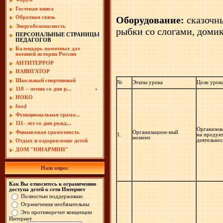
Гостевая книга
Оборудование:
сказочны
Обратная связь
Энергобезопасность
рыбки со слогами, домик
ПЕРСОНАЛЬНЫЕ СТРАНИЦЫ
ПЕДАГОГОВ
Календарь памятных дат
военной истории России
АНТИТЕРРОР
НАВИГАТОР
Школьный спортивный
№
Этапы урока
Цели урок
110 – летию со дня р...
НОКО
food
Функциональная грамо...
111- лет со дня рожд...
Организов
Организацион-ный
Финансовая грамотность
1.
на продук
момент.
деятельнос
Отдых и оздоровление детей
ДОМ "ЮНАРМИИ"
Наш опрос
Как Вы относитесь к ограничению
доступа детей к сети Интернет
Полностью поддерживаю
Ограничения необязательны
Это противоречит концепции
Интернет