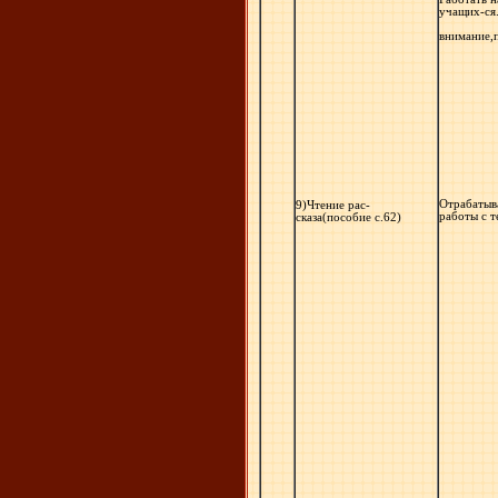
учащих-ся.
внимание,п
Отрабатыв
9)Чтение рас-
работы с т
сказа(пособие с.62)