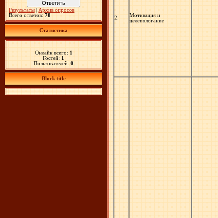
Результаты
|
Архив опросов
Мотивация и
Всего ответов:
70
2.
целепологание
Статистика
Онлайн всего:
1
Гостей:
1
Пользователей:
0
Block title