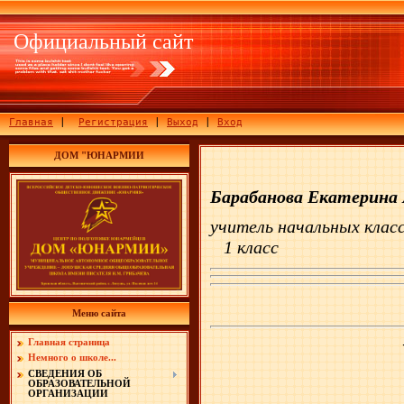
Официальный сайт
Главная
|
Регистрация
|
Выход
|
Вход
ДОМ "ЮНАРМИИ
Барабанова Екатерина 
учитель начальных кла
1 класс
Меню сайта
Главная страница
Немного о школе...
СВЕДЕНИЯ ОБ
ОБРАЗОВАТЕЛЬНОЙ
ОРГАНИЗАЦИИ