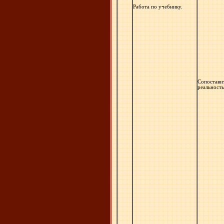
Работа по учебнику.
Сопостави
реальность