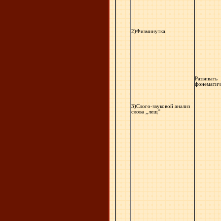
2)Физминутка.
Развивать
фонематич
3)Слого-звуковой анализ
слова ,,лещ’’