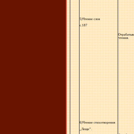
5)Чтение слов
с.187
Отрабатыв
чтения.
6)Чтение стихотворения
,,Лещи’’.