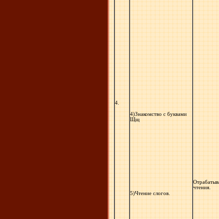
4.
4)Знакомство с буквами
Щщ
Отрабатыв
чтения.
5)Чтение слогов.