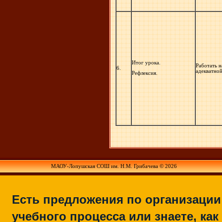
Итог урока.
Работать н
6.
адекватно
Рефлексия.
МАОУ-Лопушская СОШ им. Н.М. Грибачева © 2026
Есть предложения по организации
учебного процесса или знаете, как