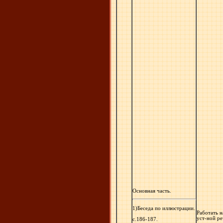
Основная часть.
1)Беседа по иллюстрации.
Работать н
уст-ной р
с.186-187.