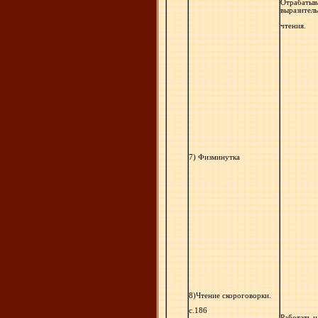
Отрабатыв
выразител
чтения.
7) Физминутка
8)Чтение скороговорки.
с.186
Работать 