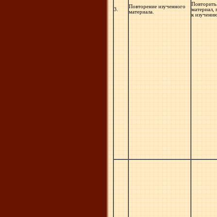
Повторить
Повторение изученного
3.
материал, 
материала.
к изучени