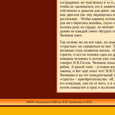
сострадания; он чувствовал и то и 
чтобы не заключалось это в значит
собственно к деньгам для денег; и
они двигали им: ему мерещилась в
достатками…Чтобы наконец потом, 
для чего береглась копейка, скупо 
положа руку на сердце, не мечтает
далеко не каждый умеет обуздать св
Чичиков умел.
Так почему же он всё-таки, по опр
«страстью» он справиться не мог. 
желанию стать хозяином жизни. «Б
страсти, и все не похожи одна на 
покорны человеку и потом уже ста
говорит Н.В.Гоголь. Чичиков попал
рабом. А виной тому – условия жи
законы, и Бог ещё знает что! Н.В.
Чичикова и на тот назидательный у
«страсть» - приобретательство. «И
его влекущая, уже не от него, и в
потом повергнет в прах и на колен
МАОУ-Лопушская СОШ им. Н.М. Грибачева © 2026