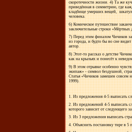
скоротечности жизни. 4) Та же куч
приведённая в симметрию, где каж
кладбище умерших вещей, шкатулк
человека.
6) Комическое путешествие заканч
заключительные строки «Мёртвых д
7) Перед этим финалом Чичиков за
из города, и будто бы во сне видит
автор.
8) Этот-то рассказ о детстве Чичик
как на крыльях и понесёт к неведо
9) В этом отрывке особенно чувств
экипаж» - символ бездушной, стра
Статья «Чичиков замешен совсем 
1999).
1. Из предложения 4-5 выписать сл
2. Из предложений 4-5 выписать с
которого зависит от следующего за
3. Из 3 предложения выписать стра
4. Объяснить постановку тире в 5