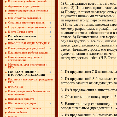
Расписание учебных занятий
1) Справедливее всего назвать его
Адаптивная программа
всего. 3) Из-за него произвелись д
Антикоррупционная политика
4) Правда, в таком характере есть 
школы
гнушается никакими характерами, 
Прокуратура разъясняет
изведывает его до первоначальных 
Страница директора школы
7) И не раз не только широкая стр
Структурные подразделения
мелкому разрасталась в рождённом
Центр Точка роста
великие и святые обязанности и в
Российское движение
святое. 8) Бесчисленны, как морск
школьников
одна на другую, и все они, низкие
ШКОЛЬНАЯ МЕДИАСТУДИЯ
потом уже становятся страшными в
Информация для родителей
самом Чичикове страсть, его влеку
Планирование работы школы
существовании заключено то, что п
Направления внеурочной
перед мудростью небес. (Н.В.Гогол
деятельности
Материалы для подготовки к
ЕГЭ
1. Из предложения 7-8 выписать сл
ГОСУДАРСТВЕННАЯ
ИТОГОВАЯ АТТЕСТАЦИЯ
2. Из предложений 8-9 выписать с
Правила и процедура проведения
ЕГЭ
которого зависит от следующего за
ВФСК ГТО
3. Из 9 предложения выписать стра
Информационная безопасность
школьников
4. Объяснить постановку тире во 
Школьный автобус
5. Написать номер сложноподчинё
Школьные традиции
определительным (предложения 1-
Результаты спортивны...
Фотоальбомы
6. Из предложений 3-6 выписать в
Форум