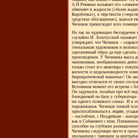
А.И.Ревякин называет его «ловки
обвиняет в жадности («более жаден
Коробочка»), в чёрствости («черств
средствах обогащения»), вынося е
Чичиков превосходит всех помещи
Но так ли чудовищно бессердечен 
случайно И. Золотусский называе
утверждает, что Чичиков – «характ
гениальным художником и великоле
однозначный образ да еще сделать
произведения. У Чичикова масса д
чиновников, необыкновенно деятеле
только стоит его авантюра с поку
косности и недальновидности пом
бюрократической машины»! Он акк
выгодно отличался от своих сослу
Вспомним момент его встречи с б
Он задумался, позабыл про всё ок
блондинкой на балу у губернатора
ни одного толкового слова». И в э
переживания. Чичиков тонкий псих
приспосабливаться к людям, угады
– настойчив, с Ноздрёвым – напори
как и Собакевич с ним, Плюшкина
способен на глубокие размышления
Чичикова следующее место в произ
увольнения с таможни за контраба