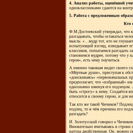
4. Анализ работы, оценённой уч
одноклассниками сдаются на контр
5. Работа с предложенным образ
Кто 
Ф.М.Достоевский утверждал, что ка
разгадывать, чтобы оставаться чел
мысль: «…мудр тот, кто не гнушает
испытующий взгляд, изведывает ег
классиков, попытаемся разгадать з
становимся мудрее, потому что у к
героя», есть чему поучиться.
А именно таковым видит своего гла
«Мёртвые души», приступая к обст
«доискиваясь» «первоначальных пр
предполагает, что «избранный» им
однозначно именуя его подлецом. А
быть «строгу» к нему. Создаётся в
относится к своему герою, и для не
Так кто же такой Чичиков? Подлец
подлец, то в чём причина его подл
разгадать?
И. Золотусский говорил о Чичиков
Внимательно вчитываясь в строки 
натура двойственная. Он, можно с