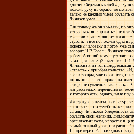
для чего береглась копейка, скупо 
положа руку на сердце, не мечтает
далеко не каждый умеет обуздать св
Чичиков умел.
Так почему же он всё-таки, по опр
«страстью» он справиться не мог. 
желанию стать хозяином жизни. «Б
страсти, и все не похожи одна на 
покорны человеку и потом уже ста
говорит Н.В.Гоголь. Чичиков попал
рабом. А виной тому – условия жи
законы, и Бог ещё знает что! Н.В.
Чичикова и на тот назидательный у
«страсть» - приобретательство. «И
его влекущая, уже не от него, и в
потом повергнет в прах и на колен
автора не суждено было сбыться. Ч
мы расстаёмся, перелистывая пос
у которого есть, однако, чему поуч
Литература в целом, литературное
частности – это «учебник жизни».
загадку Чичикова? Умеренности ак
обуздать свои желания, дипломати
организованности, упорству и цел
самый главный урок, полученный 
На примере неблаговидных поступк