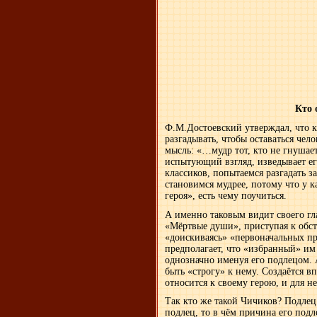
Кто 
Ф.М.Достоевский утверждал, что ка
разгадывать, чтобы оставаться чел
мысль: «…мудр тот, кто не гнушает
испытующий взгляд, изведывает ег
классиков, попытаемся разгадать з
становимся мудрее, потому что у к
героя», есть чему поучиться.
А именно таковым видит своего гла
«Мёртвые души», приступая к обст
«доискиваясь» «первоначальных пр
предполагает, что «избранный» им
однозначно именуя его подлецом. А
быть «строгу» к нему. Создаётся в
относится к своему герою, и для не
Так кто же такой Чичиков? Подлец
подлец, то в чём причина его подл