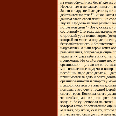
на меня обрушилась беда? Кто же з
Несчастным я не сделал никого: я 
За что же другие благоденствуют и
действительно так: Чичиков хотел о
данном этапе своей жизни, не сов
людям. Продолжая свои размышлени
потом мои дети? «Вот», скажут, «о
состояния!» Это тоже характеризу
отцовский урок пошел впрок (отец,
который во многом определил его 
бесхозяйственного и безответствен
надувателя). А наш герой хочет об
размышления, сопровождающие пос
уяснить их, дать себе в них отчет
происходит. Им свойственно посту
организации, чуть ли не животным.
многочисленные неудачи и возвра
пособишь, надо дело делать», - даё
принимается за дело и опять доби
организованности и упорству можн
приходилось всего в жизни добива
помощь, а это очень трудно! Вернё
своего героя. Восхищаясь его умен
это необходимо, автор говорит, чт
когда-либо существовал на свете».
котором автор положительно оценив
«Нельзя, однако ж, сказать, чтобы 
и чувства его были до того притуп