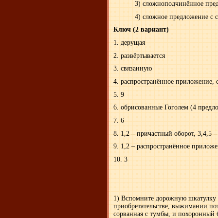
3) сложноподчинённое пред
4) сложное предложение с соч
Ключ (2 вариант)
1. дерущая
2. развёртывается
3. связанную
4. распространённое приложение, 
5. 9
6. обрисованные Гоголем (4 предл
7. 6
8. 1,2 – причастный оборот, 3,4,5
9. 1,2 – распространённое приложе
10. 3
1) Вспомните дорожную шкатулку Ч
приобретательстве, выжимании пот
сорванная с тумбы, и похоронный 