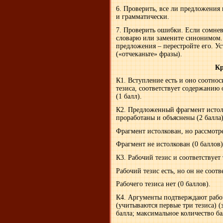
6. Проверить, все ли предложения
и грамматически.
7. Проверить ошибки. Если сомнев
словарю или замените синонимом. 
предложения – перестройте его. У
(«отчеканьте» фразы).
Кр
К1. Вступление есть и оно соотнос
тезиса, соответствует содержанию 
(1 балл).
К2. Предложенный фрагмент истолк
проработаны и объяснены (2 балла)
Фрагмент истолкован, но рассмотре
Фрагмент не истолкован (0 баллов)
К3. Рабочий тезис и соответствует
Рабочий тезис есть, но он не соот
Рабочего тезиса нет (0 баллов).
К4. Аргументы подтверждают рабо
(учитываются первые три тезиса) 
балла; максимальное количество ба