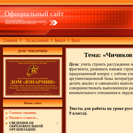
Официальный сайт
Главная
|
Регистрация
|
Выход
|
Вход
ДОМ "ЮНАРМИИ
Тема: «Чичиков 
Цель:
учить строить рассуждение н
фрагмента; развивать навыки стру
предложенный вопрос с учётом уче
аргументационной базы литературн
делать анализ и самоанализ выпол
совершенствовать выполненную раб
внимательного отношения к окруж
Меню сайта
Тексты для работы на уроке рус
9 класса).
Главная страница
Немного о школе...
СВЕДЕНИЯ ОБ
ОБРАЗОВАТЕЛЬНОЙ
ОРГАНИЗАЦИИ