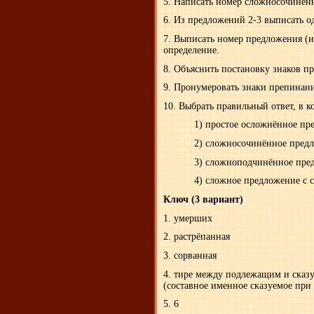
5. Написать номер сложносочинён
6. Из предложений 2-3 выписать о
7. Выписать номер предложения (и
определение.
8. Объяснить постановку знаков п
9. Пронумеровать знаки препинани
10. Выбрать правильный ответ, в к
1) простое осложнённое пре
2) сложносочинённое предл
3) сложноподчинённое пред
4) сложное предложение с соч
Ключ (3 вариант)
1. умерших
2. растрёпанная
3. сорванная
4. тире между подлежащим и ска
(составное именное сказуемое при
5. 6