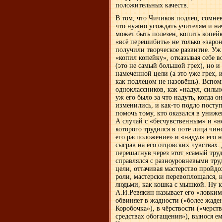
положительных качеств.
В том, что Чичиков подлец, сомнев
что нужно угождать учителям и нач
может быть полезен, копить копейк
«всё перешибить» не только «зар
получили творческое развитие. Уж 
«копил копейку», отказывая себе в
(это не самый большой грех), но и
намеченной цели (а это уже грех, 
как подлецом не назовёшь). Вспом
одноклассников, как «надул, сильн
уж его было за что надуть, когда о
изменились, и как-то подло пост
помочь тому, кто оказался в униж
А случай с «бесчувственным» и «
которого трудился в поте лица чи
его расположение» и «надул» его 
сыграв на его отцовских чувствах.
перешагнув через этот «самый тру
справлялся с разноуровневыми тр
цели, оттачивая мастерство пройд
роли, мастерски перевоплощался, 
людьми, как кошка с мышкой. Ну кт
А.И.Ревякин называет его «ловки
обвиняет в жадности («более жаден
Коробочка»), в чёрствости («черств
средствах обогащения»), вынося е