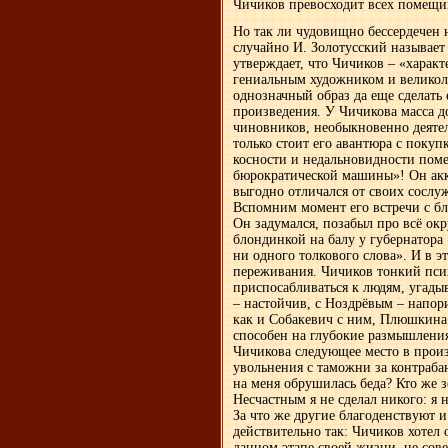
Чичиков превосходит всех помещи
Но так ли чудовищно бессердечен 
случайно И. Золотусский называе
утверждает, что Чичиков – «характ
гениальным художником и великоле
однозначный образ да еще сделать
произведения. У Чичикова масса д
чиновников, необыкновенно деятеле
только стоит его авантюра с поку
косности и недальновидности пом
бюрократической машины»! Он акк
выгодно отличался от своих сослу
Вспомним момент его встречи с б
Он задумался, позабыл про всё ок
блондинкой на балу у губернатора
ни одного толкового слова». И в э
переживания. Чичиков тонкий псих
приспосабливаться к людям, угады
– настойчив, с Ноздрёвым – напори
как и Собакевич с ним, Плюшкина
способен на глубокие размышления
Чичикова следующее место в произ
увольнения с таможни за контраба
на меня обрушилась беда? Кто же з
Несчастным я не сделал никого: я 
За что же другие благоденствуют и
действительно так: Чичиков хотел о
данном этапе своей жизни, не сов