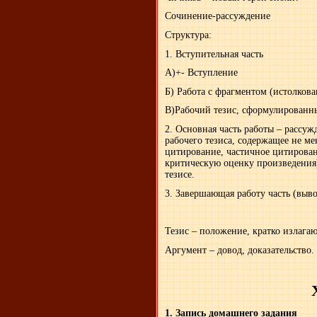
Сочинение-рассуждение
Структура:
1. Вступительная часть
А)+- Вступление
Б) Работа с фрагментом (истолков
В)Рабочий тезис, сформулированн
2. Основная часть работы – рассу
рабочего тезиса, содержащее не мен
цитирование, частичное цитирован
критическую оценку произведения
тезисе.
3. Завершающая работу часть (выво
Тезис – положение, кратко излага
Аргумент – довод, доказательство.
1. Запись домашнего задания