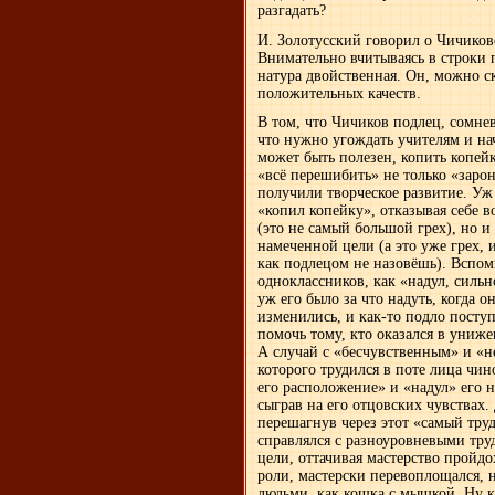
разгадать?
И. Золотусский говорил о Чичиков
Внимательно вчитываясь в строки 
натура двойственная. Он, можно с
положительных качеств.
В том, что Чичиков подлец, сомнев
что нужно угождать учителям и нач
может быть полезен, копить копейк
«всё перешибить» не только «зар
получили творческое развитие. Уж 
«копил копейку», отказывая себе в
(это не самый большой грех), но и
намеченной цели (а это уже грех, 
как подлецом не назовёшь). Вспом
одноклассников, как «надул, сильн
уж его было за что надуть, когда о
изменились, и как-то подло пост
помочь тому, кто оказался в униж
А случай с «бесчувственным» и «
которого трудился в поте лица чи
его расположение» и «надул» его 
сыграв на его отцовских чувствах.
перешагнув через этот «самый тру
справлялся с разноуровневыми тр
цели, оттачивая мастерство пройд
роли, мастерски перевоплощался, 
людьми, как кошка с мышкой. Ну кт