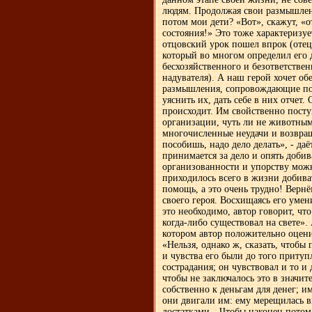
людям. Продолжая свои размышлени
потом мои дети? «Вот», скажут, «о
состояния!» Это тоже характеризу
отцовский урок пошел впрок (отец,
который во многом определил его 
бесхозяйственного и безответствен
надувателя). А наш герой хочет об
размышления, сопровождающие пос
уяснить их, дать себе в них отчет
происходит. Им свойственно посту
организации, чуть ли не животным.
многочисленные неудачи и возвра
пособишь, надо дело делать», - даё
принимается за дело и опять доби
организованности и упорству можн
приходилось всего в жизни добива
помощь, а это очень трудно! Вернё
своего героя. Восхищаясь его умен
это необходимо, автор говорит, чт
когда-либо существовал на свете».
котором автор положительно оценив
«Нельзя, однако ж, сказать, чтобы 
и чувства его были до того притуп
сострадания; он чувствовал и то и 
чтобы не заключалось это в значит
собственно к деньгам для денег; и
они двигали им: ему мерещилась в
достатками…Чтобы наконец потом, 