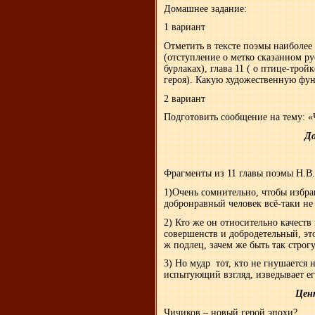
Домашнее задание:
1 вариант
Отметить в тексте поэмы наиболее 
(отступление о метко сказанном рус
бурлаках), глава 11 ( о птице-тройк
героя). Какую художественную ф
2 вариант
Подготовить сообщение на тему: «
До
Фрагменты из 11 главы поэмы Н.В
1)Очень сомнительно, чтобы избр
добронравный человек всё-таки не
2) Кто же он относительно качест
совершенств и добродетельный, эт
ж подлец, зачем же быть так строг
3) Но мудр тот, кто не гнушается 
испытующий взгляд, изведывает ег
Цен
Чичиков – новый герой эпохи?