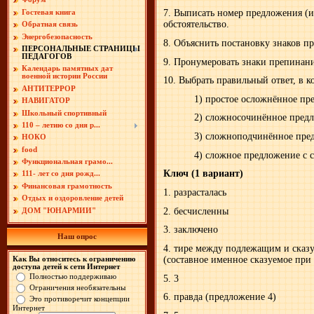
7. Выписать номер предложения (и
Гостевая книга
обстоятельство.
Обратная связь
Энергобезопасность
8. Объяснить постановку знаков п
ПЕРСОНАЛЬНЫЕ СТРАНИЦЫ
ПЕДАГОГОВ
9. Пронумеровать знаки препинани
Календарь памятных дат
военной истории России
10. Выбрать правильный ответ, в к
АНТИТЕРРОР
1) простое осложнённое пре
НАВИГАТОР
Школьный спортивный
2) сложносочинённое предл
110 – летию со дня р...
3) сложноподчинённое пред
НОКО
food
4) сложное предложение с соч
Функциональная грамо...
Ключ (1 вариант)
111- лет со дня рожд...
Финансовая грамотность
1. разрасталась
Отдых и оздоровление детей
2. бесчисленны
ДОМ "ЮНАРМИИ"
3. заключено
Наш опрос
4. тире между подлежащим и ска
(составное именное сказуемое при
Как Вы относитесь к ограничению
доступа детей к сети Интернет
Полностью поддерживаю
5. 3
Ограничения необязательны
6. правда (предложение 4)
Это противоречит концепции
Интернет