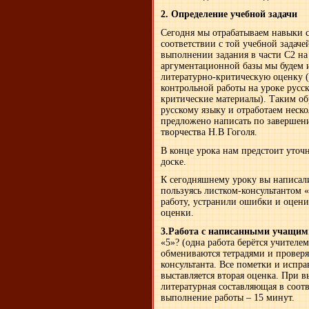
2. Определение учебной задачи
Сегодня мы отрабатываем навыки 
соответствии с той учебной задаче
выполнении задания в части С2 на 
аргументационной базы мы будем и
литературно-критическую оценку 
контрольной работы на уроке русск
критические материалы). Таким о
русскому языку и отработаем неско
предложено написать по завершен
творчества Н.В Гоголя.
В конце урока нам предстоит уточ
доске.
К сегодняшнему уроку вы написали
пользуясь листком-консультантом 
работу, устранили ошибки и оцени
оценки.
3.Работа с написанными учащим
«5»? (одна работа берётся учителе
обмениваются тетрадями и проверя
консультанта. Все пометки и испр
выставляется вторая оценка. При 
литературная составляющая в соот
выполнение работы – 15 минут.