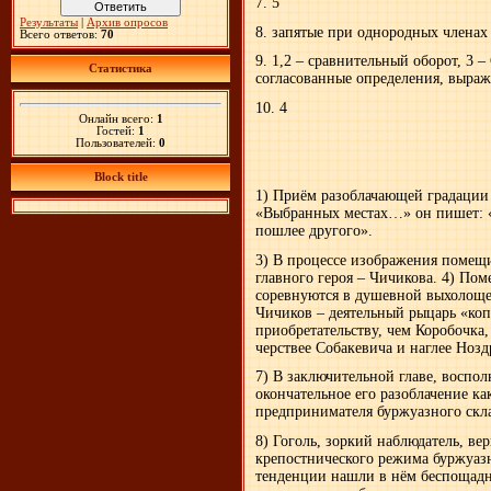
7. 5
Результаты
|
Архив опросов
8. запятые при однородных членах
Всего ответов:
70
9. 1,2 – сравнительный оборот, 3 
Статистика
согласованные определения, выр
10. 4
Онлайн всего:
1
Гостей:
1
Пользователей:
0
Block title
1) Приём разоблачающей градации –
«Выбранных местах…» он пишет: «
пошлее другого».
3) В процессе изображения помещи
главного героя – Чичикова. 4) П
соревнуются в душевной выхолощен
Чичиков – деятельный рыцарь «коп
приобретательству, чем Коробочка,
черствее Собакевича и наглее Нозд
7) В заключительной главе, восп
окончательное его разоблачение ка
предпринимателя буржуазного скла
8) Гоголь, зоркий наблюдатель, ве
крепостнического режима буржуазн
тенденции нашли в нём беспощадн