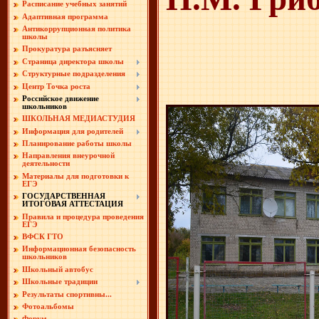
Расписание учебных занятий
Адаптивная программа
Антикоррупционная политика
школы
Прокуратура разъясняет
Страница директора школы
Структурные подразделения
Центр Точка роста
Российское движение
школьников
ШКОЛЬНАЯ МЕДИАСТУДИЯ
Информация для родителей
Планирование работы школы
Направления внеурочной
деятельности
Материалы для подготовки к
ЕГЭ
ГОСУДАРСТВЕННАЯ
ИТОГОВАЯ АТТЕСТАЦИЯ
Правила и процедура проведения
ЕГЭ
ВФСК ГТО
Информационная безопасность
школьников
Школьный автобус
Школьные традиции
Результаты спортивны...
Фотоальбомы
Форум