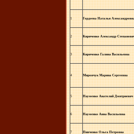
1
Гордеева Наталья Александровн
2
Кириченко Александр Степанови
3
Кириченко Галина Васильевна
4
Мирончук Марина Сергеевна
5
Науменко Анатолий Дмитриевич
6
Науменко Анна Васильевна
7
Пивченко Ольга Петровна