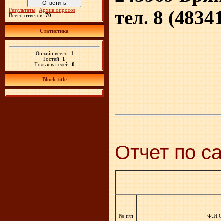
тел. 8 (4834
Результаты
|
Архив опросов
Всего ответов:
70
Статистика
Онлайн всего:
1
Гостей:
1
Пользователей:
0
Block title
Отчет по 
№ п/п
Ф.И.О