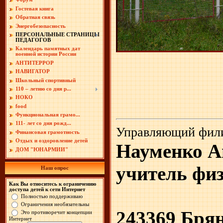
Гостевая книга
Обратная связь
Энергобезопасность
ПЕРСОНАЛЬНЫЕ СТРАНИЦЫ
ПЕДАГОГОВ
Календарь памятных дат
военной истории России
АНТИТЕРРОР
НАВИГАТОР
Школьный спортивный
110 – летию со дня р...
НОКО
food
Функциональная грамо...
111- лет со дня рожд...
Управляющий фил
Финансовая грамотность
Отдых и оздоровление детей
Науменко А
ДОМ "ЮНАРМИИ"
учитель фи
Наш опрос
Как Вы относитесь к ограничению
доступа детей к сети Интернет
Полностью поддерживаю
Ограничения необязательны
243369 Брян
Это противоречит концепции
Интернет