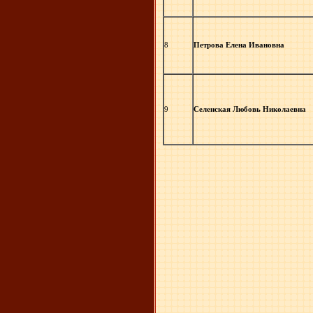
8
Петрова Елена Ивановна
9
Селенская Любовь Николаевна