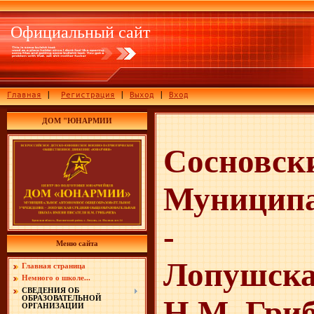
Официальный сайт
Главная
|
Регистрация
|
Выход
|
Вход
ДОМ "ЮНАРМИИ
Сосновск
Муниципа
-
Меню сайта
Лопушска
Главная страница
Немного о школе...
СВЕДЕНИЯ ОБ
ОБРАЗОВАТЕЛЬНОЙ
Н.М. Гри
ОРГАНИЗАЦИИ