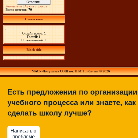
Результаты
|
Архив опросов
Всего ответов:
70
Статистика
Онлайн всего:
1
Гостей:
1
Пользователей:
0
Block title
МАОУ-Лопушская СОШ им. Н.М. Грибачева © 2026
Есть предложения по организации
учебного процесса или знаете, как
сделать школу лучше?
Написать о
проблеме