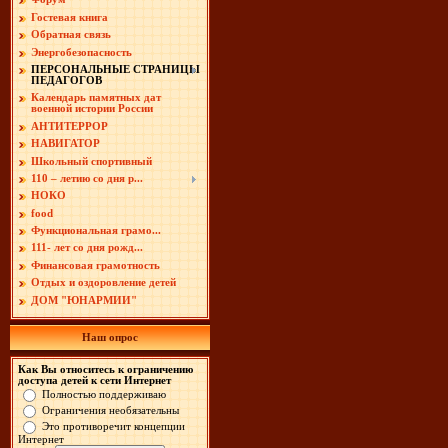
Гостевая книга
Обратная связь
Энергобезопасность
ПЕРСОНАЛЬНЫЕ СТРАНИЦЫ
ПЕДАГОГОВ
Календарь памятных дат
военной истории России
АНТИТЕРРОР
НАВИГАТОР
Школьный спортивный
110 – летию со дня р...
НОКО
food
Функциональная грамо...
111- лет со дня рожд...
Финансовая грамотность
Отдых и оздоровление детей
ДОМ "ЮНАРМИИ"
Наш опрос
Как Вы относитесь к ограничению
доступа детей к сети Интернет
Полностью поддерживаю
Ограничения необязательны
Это противоречит концепции
Интернет