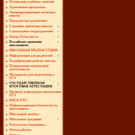
Расписание учебных занятий
Адаптивная программа
Антикоррупционная политика
школы
Прокуратура разъясняет
Страница директора школы
Структурные подразделения
Центр Точка роста
Российское движение
школьников
ШКОЛЬНАЯ МЕДИАСТУДИЯ
Информация для родителей
Планирование работы школы
Направления внеурочной
деятельности
Материалы для подготовки к
ЕГЭ
ГОСУДАРСТВЕННАЯ
ИТОГОВАЯ АТТЕСТАЦИЯ
Правила и процедура проведения
ЕГЭ
ВФСК ГТО
Информационная безопасность
школьников
Школьный автобус
Школьные традиции
Результаты спортивны...
Фотоальбомы
Форум