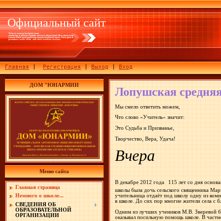
Официальный сайт
Главная
|
Регистрация
|
Выход
|
Вход
ДОМ "ЮНАРМИИ
Лопушская средняя 
Мы смело ответить можем,
Что слово «Учитель» значит:
Это Судьба и Призванье,
Творчество, Вера, Удача!
Вчера
Меню сайта
В декабре 2012 года
115 лет со дня основ
Главная страница
школы была дочь сельского священника Мар
учительница отдаёт под школу одну из ком
Немного о школе...
в школе. До сих пор многие жители села с
СВЕДЕНИЯ ОБ
ОБРАЗОВАТЕЛЬНОЙ
Одним из лучших учеников М.В. Зверевой бы
ОРГАНИЗАЦИИ
оказывал посильную помощь школе. В частн