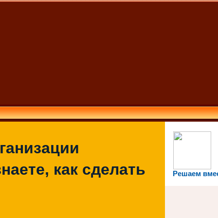
рганизации
наете, как сделать
Решаем вме