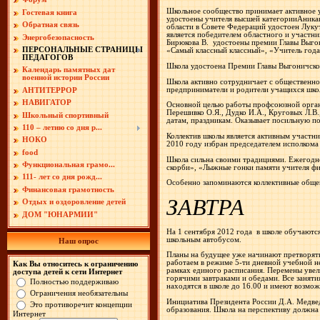
Школьное сообщество принимает активное у
Гостевая книга
удостоены учителя высшей категорииАникано
Обратная связь
области в Совете Федераций удостоен Лукут
является победителем областного и участни
Энергобезопасность
Бирюкова В.
удостоены премии Главы Выгон
ПЕРСОНАЛЬНЫЕ СТРАНИЦЫ
«Самый классный классный», «Учитель года
ПЕДАГОГОВ
Школа удостоена Премии Главы Выгоничско
Календарь памятных дат
военной истории России
Школа активно сотрудничает с общественно
предприниматели и родители учащихся шко
АНТИТЕРРОР
НАВИГАТОР
Основной целью работы профсоюзной органи
Перешивко О.Я., Дудко И.А., Круговых Л.В
Школьный спортивный
датам, праздникам. Оказывает посильную п
110 – летию со дня р...
Коллектив школы является активным участн
НОКО
2010 году избран председателем исполкома
food
Школа сильна своими традициями. Ежегодн
Функциональная грамо...
скорби», «Лыжные гонки памяти учителя фи
111- лет со дня рожд...
Особенно запоминаются коллективные общеш
Финансовая грамотность
ЗАВТРА
Отдых и оздоровление детей
ДОМ "ЮНАРМИИ"
На 1 сентября 2012 года
в школе обучаютс
школьным автобусом.
Наш опрос
Планы на будущее уже начинают претворять
работаем в режиме 5-ти дневной учебной не
Как Вы относитесь к ограничению
рамках единого расписания. Перемены увелич
доступа детей к сети Интернет
горячими завтраками и обедами. Все заняти
Полностью поддерживаю
находятся в школе до 16.00 и имеют возмож
Ограничения необязательны
Инициатива Президента России Д.А. Медвед
Это противоречит концепции
образования. Школа на перспективу должна 
Интернет