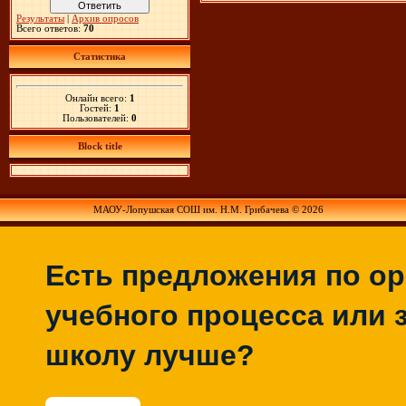
Результаты
|
Архив опросов
Всего ответов:
70
Статистика
Онлайн всего:
1
Гостей:
1
Пользователей:
0
Block title
МАОУ-Лопушская СОШ им. Н.М. Грибачева © 2026
Есть предложения по о
учебного процесса или з
школу лучше?