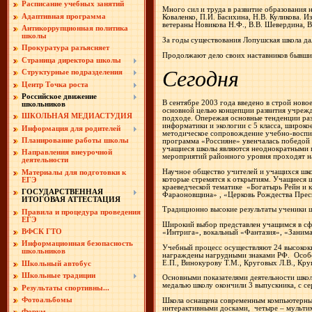
Расписание учебных занятий
Много сил и труда в развитие образования н
Адаптивная программа
Коваленко, П.И. Басихина, Н.В. Куликова. И
ветераны Новикова Н.Ф., В.В. Шевердина, В
Антикоррупционная политика
школы
За годы существования Лопушская школа да
Прокуратура разъясняет
Продолжают дело своих наставников бывшие 
Страница директора школы
Сегодня
Структурные подразделения
Центр Точка роста
Российское движение
В сентябре 2003 года введено в строй ново
школьников
основной целью концепции развития учрежд
ШКОЛЬНАЯ МЕДИАСТУДИЯ
подходе. Опережая основные тенденции раз
информатики и экологии с 5 класса, широк
Информация для родителей
методическое сопровождение учебно-воспит
Планирование работы школы
программа «Россияне» увенчалась победой
учащиеся школы являются неоднократными 
Направления внеурочной
мероприятий районного уровня проходят на
деятельности
Научное общество учителей и учащихся шко
Материалы для подготовки к
которые стремятся к открытиям. Учащиеся 
ЕГЭ
краеведческой тематике
«Богатырь Рейн и к
ГОСУДАРСТВЕННАЯ
Фараоновщина» , «Церковь Рождества Прес
ИТОГОВАЯ АТТЕСТАЦИЯ
Традиционно высокие результаты ученики 
Правила и процедура проведения
ЕГЭ
Широкий выбор представлен учащимся в сф
ВФСК ГТО
«Интрига», вокальный «Фантазия», «Заним
Информационная безопасность
Учебный процесс осуществляют 24 высококв
школьников
награждены нагрудными знаками РФ.
Особ
Е.П., Винокурову Т.М., Круговых Л.В., Круг
Школьный автобус
Школьные традиции
Основными показателями деятельности школ
медалью школу окончили 3 выпускника, с с
Результаты спортивны...
Фотоальбомы
Школа оснащена современным компьютерным 
интерактивными досками,
четыре – мульти
Форум