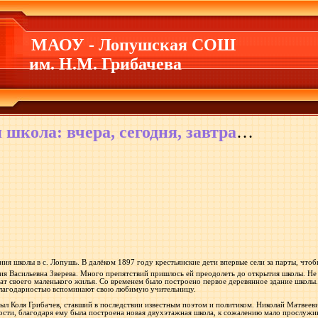
МАОУ - Лопушская СОШ
им. Н.М. Грибачева
школа: вчера, сегодня, завтра
…
ания школы в с. Лопушь. В далёком 1897 году крестьянские дети впервые сели за парты, что
ия Васильевна Зверева. Много препятствий пришлось ей преодолеть до открытия школы. Не
нат своего маленького жилья. Со временем было построено первое деревянное здание школ
 благодарностью вспоминают свою любимую учительницу.
л Коля Грибачев, ставший в последствии известным поэтом и политиком. Николай Матвееви
ости, благодаря ему была построена новая двухэтажная школа, к сожалению мало прослужи