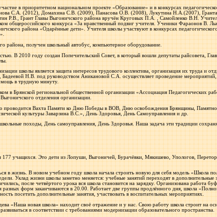
частие в приоритетном национальном проекте «Образование» и в конкурсах педагогическог
ва С.А. (2012), Домахина С.В. (2009), Панасова О.В. (2008), Лукутина Н.А.(2007), Грант
ин Р.В., Грант Главы Выгоничского района вручён Круговых П.А. , Самойленко В.Н. Учите
ком общероссийского конкурса «За нравственный подвиг учителя. Ученики Фараонов В. Лысо
ичского района «Одарённые дети». Учителя школы участвуют в конкурсах педагогическог
».
го района, получен школьный автобус, компьютерное оборудование.
стью. В 2010 году создан Попечительский Совет, в который вошли депутаты райсовета, Гл
лы.
зации школы является защита интересов трудового коллектива, организация их труда и от
., Бадеевой Н.В. под руководством Аникановой С.А. осуществляет проведение мероприяти
омощь в трудную минуту.
иком в Брянской региональной общественной организации «Ассоциация Педагогических раб
 Выгоничского отделения организации.
о проводится Вахта Памяти ко Дню Победы в ВОВ, Дню освобождения Брянщины, Памятно
зической культуры Заварзина В.С.», День Здоровья, День Самоуправления и др.
кольные походы, День самоуправления, День Здоровья. Наша задача эти традиции сохран
я 177 учащихся. Это дети из Лопуши, Выгоничей, Бурачёвки, Мякишево, Упологов, Перетор
ся в жизнь. В новом учебном году школа начала строить новую для себя модель «Школа по
дели. Уклад жизни школы заметно меняется: учебные занятий переходят в дополнительные 
ились, после четвёртого урока вся школа становится на зарядку. Организована работа буфет
я разных форм заканчиваются в 20.00. Работает две группы продлённого дня, школа «Полн
ность посетить дополнительные занятия, участвовать в воспитательных мероприятиях.
ева «Наша новая школа» находит своё отражение и у нас. Свою работу школа строит на ос
развиваться в соответствии с требованиями модернизации образовательного пространства.