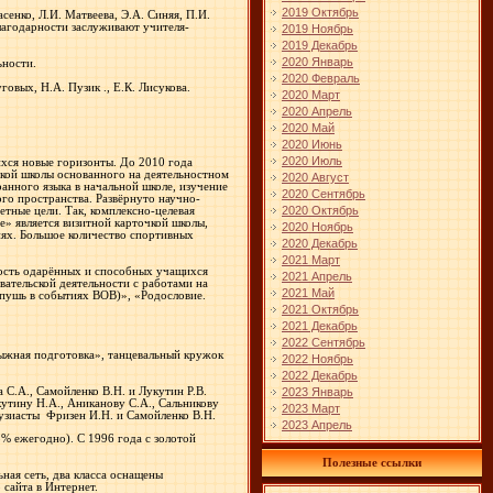
2019 Октябрь
сенко, Л.И. Матвеева, Э.А. Синяя, П.И.
лагодарности заслуживают учителя-
2019 Ноябрь
2019 Декабрь
2020 Январь
ьности.
2020 Февраль
овых, Н.А. Пузик ., Е.К. Лисукова.
2020 Март
2020 Апрель
2020 Май
2020 Июнь
2020 Июль
ихся новые горизонты. До 2010 года
кой школы основанного на деятельностном
2020 Август
анного языка в начальной школе, изучение
2020 Сентябрь
го пространства. Развёрнуто научно-
2020 Октябрь
тные цели. Так, комплексно-целевая
» является визитной карточкой школы,
2020 Ноябрь
ях. Большое количество спортивных
2020 Декабрь
2021 Март
ность одарённых и способных учащихся
2021 Апрель
ательской деятельности с работами на
2021 Май
Лопушь в событиях ВОВ)», «Родословие.
2021 Октябрь
2021 Декабрь
2022 Сентябрь
ыжная подготовка», танцевальный кружок
2022 Ноябрь
2022 Декабрь
С.А., Самойленко В.Н. и Лукутин Р.В.
2023 Январь
кутину Н.А., Аниканову С.А., Сальникову
2023 Март
узиасты
Фризен И.Н. и Самойленко В.Н.
2023 Апрель
% ежегодно). С 1996 года с золотой
Полезные ссылки
ая сеть, два класса оснащены
сайта в Интернет.