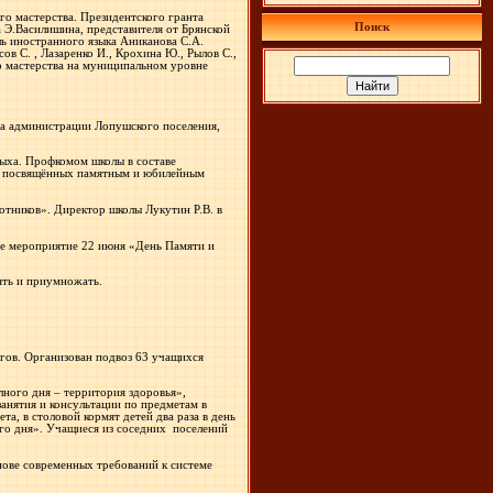
о мастерства. Президентского гранта
Поиск
а Э.Василишина, представителя от Брянской
ль иностранного языка Аниканова С.А.
в С. , Лазаренко И., Крохина Ю., Рылов С.,
о мастерства на муниципальном уровне
ава администрации Лопушского поселения,
дыха. Профкомом школы в составе
й, посвящённых памятным и юбилейным
отников». Директор школы Лукутин Р.В. в
е мероприятие 22 июня «День Памяти и
ять и приумножать.
гов. Организован подвоз 63 учащихся
лного дня – территория здоровья»,
занятия и консультации по предметам в
а, в столовой кормят детей два раза в день
ого дня». Учащиеся из соседних
поселений
нове современных требований к системе