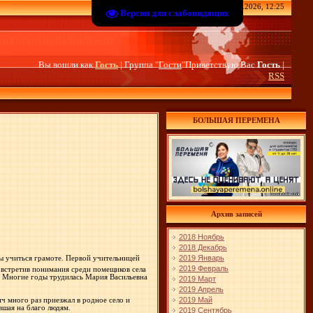
Пятница, 07.08.2026, 12:25
Версия для слабовидящих
Вы вошли как
Гость
| Группа "
Гости
"Приветствую Вас
Гость
|
RSS
БОЛЬШАЯ ПЕРЕМЕНА
Архив записей
2018 Ноябрь
2018 Декабрь
2019 Январь
бы учиться грамоте. Первой учительницей
2019 Февраль
 встретив понимания среди помещиков села
ы. Многие годы трудилась Мария Васильевна
2019 Март
2019 Апрель
2019 Май
ч много раз приезжал в родное село и
вшая на благо людям.
2019 Сентябрь