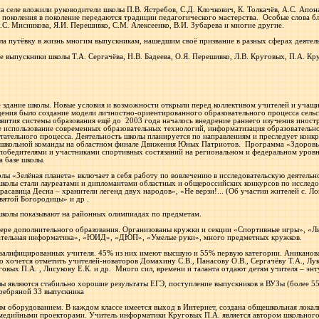
а селе вложили руководители школы П.В. Ястребов, С.Д. Клочкович, К. Толкачёв, А.С. Апона
з поколения в поколение передаются традиции педагогического мастерства.
Особые слова б
.С. Мисникова, Я.И. Перешивко, С.М. Алексеенко, В.И. Зубарева и многие другие.
ла путёвку в жизнь многим выпускникам, нашедшим своё призвание в разных сферах деятел
выпускники школы Т.А. Сергачёва, Н.В. Бадеева, О.Я. Перешивко, Л.В. Круговых, П.А. Круг
е здание школы. Новые условия и возможности открыли перед коллективом учителей и учащ
ения было создание модели личностно-ориентированного образовательного процесса сельс
вития системы образования ещё до
2003 года началось внедрение раннего изучения иностр
ое использование современных образовательных технологий, информатизация образовательно
ательного процесса. Деятельность школы планируется по направлениям и преследует конкре
 школьной команды на областном финале Движения Юных Патриотов.
Программа «Здоровье
победителями и участниками спортивных состязаний на региональном и федеральном уровн
 базе школы.
лы «Зелёная планета» включает в себя работу по вовлечению в исследовательскую деятель
школы стали лауреатами и дипломантами областных и общероссийских конкурсов по исследов
расавица Десна – хранители легенд двух народов», «Не верзи!... (Об участии жителей с. 
вятой Богородицы» и др .
школы показывают на районных олимпиадах по предметам.
ере дополнительного образования. Организованы кружки и секции «Спортивные игры», «Л
ательная информатика», «ЮИД», «ДЮП», «Умелые руки», много предметных кружков.
алифицированных учителя. 45% из них имеют высшую и 55% первую категории. Аниканова 
о хочется отметить учителей-новаторов Домахину С.В., Панасову О.В., Сергачёву Т.А., Лу
овых П.А. , Лисукову Е.К. и др.
Много сил, времени и таланта отдают детям учителя – энт
ы являются стабильно хорошие результаты ЕГЭ, поступление выпускников в ВУЗы (более 55
еребряной 33 выпускника
оборудованием. В каждом классе имеется выход в Интернет, создана общешкольная локальн
медийными проекторами. Учитель информатики Круговых П.А. является автором школьного 