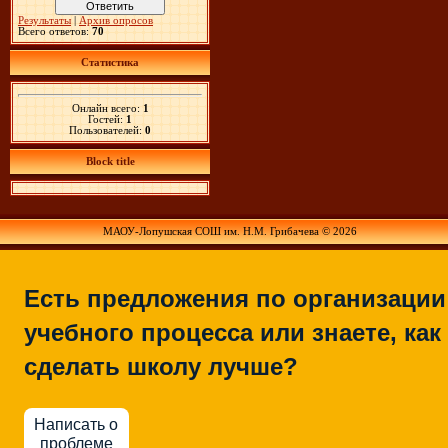
Результаты
|
Архив опросов
Всего ответов:
70
Статистика
Онлайн всего:
1
Гостей:
1
Пользователей:
0
Block title
МАОУ-Лопушская СОШ им. Н.М. Грибачева © 2026
Есть предложения по организации
учебного процесса или знаете, как
сделать школу лучше?
Написать о
проблеме