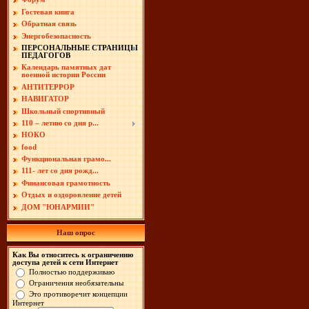
Гостевая книга
Обратная связь
Энергобезопасность
ПЕРСОНАЛЬНЫЕ СТРАНИЦЫ
ПЕДАГОГОВ
Календарь памятных дат
военной истории России
АНТИТЕРРОР
НАВИГАТОР
Школьный спортивный
110 – летию со дня р...
НОКО
food
Функциональная грамо...
111- лет со дня рожд...
Финансовая грамотность
Отдых и оздоровление детей
ДОМ "ЮНАРМИИ"
Наш опрос
Как Вы относитесь к ограничению
доступа детей к сети Интернет
Полностью поддерживаю
Ограничения необязательны
Это противоречит концепции
Интернет