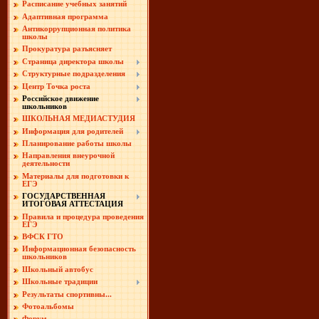
Расписание учебных занятий
Адаптивная программа
Антикоррупционная политика
школы
Прокуратура разъясняет
Страница директора школы
Структурные подразделения
Центр Точка роста
Российское движение
школьников
ШКОЛЬНАЯ МЕДИАСТУДИЯ
Информация для родителей
Планирование работы школы
Направления внеурочной
деятельности
Материалы для подготовки к
ЕГЭ
ГОСУДАРСТВЕННАЯ
ИТОГОВАЯ АТТЕСТАЦИЯ
Правила и процедура проведения
ЕГЭ
ВФСК ГТО
Информационная безопасность
школьников
Школьный автобус
Школьные традиции
Результаты спортивны...
Фотоальбомы
Форум