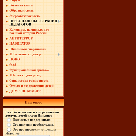
Гостевая книга
Обратная связь
Энергобезопасность
ПЕРСОНАЛЬНЫЕ СТРАНИЦЫ
ПЕДАГОГОВ
Календарь памятных дат
военной истории России
АНТИТЕРРОР
НАВИГАТОР
Школьный спортивный
110 – летию со дня р...
НОКО
food
Функциональная грамо...
111- лет со дня рожд...
Финансовая грамотность
Отдых и оздоровление детей
ДОМ "ЮНАРМИИ"
Наш опрос
Как Вы относитесь к ограничению
доступа детей к сети Интернет
Полностью поддерживаю
Ограничения необязательны
Это противоречит концепции
Интернет