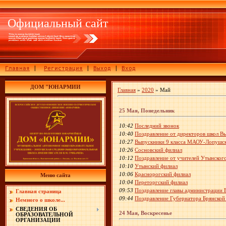
Официальный сайт
Главная
|
Регистрация
|
Выход
|
Вход
ДОМ "ЮНАРМИИ
Главная
»
2020
»
Май
25 Мая, Понедельник
10:42
Последний звонок
10:40
Поздравление от директоров школ В
10:27
Выпускники 9 класса МАОУ-Лопуш
10:26
Сосновский филиал
10:12
Поздравление от учителей Утынског
10:10
Утынский филиал
10:06
Краснорогский филиал
Меню сайта
10:04
Переторгский филиал
09:53
Поздравление главы администрации 
Главная страница
09:44
Поздравление Губернатора Брянской 
Немного о школе...
СВЕДЕНИЯ ОБ
24 Мая, Воскресенье
ОБРАЗОВАТЕЛЬНОЙ
ОРГАНИЗАЦИИ