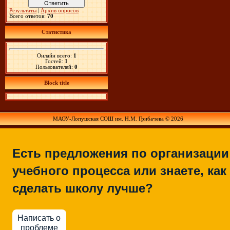
Результаты
|
Архив опросов
Всего ответов:
70
Статистика
Онлайн всего:
1
Гостей:
1
Пользователей:
0
Block title
МАОУ-Лопушская СОШ им. Н.М. Грибачева © 2026
Есть предложения по организации
учебного процесса или знаете, как
сделать школу лучше?
Написать о
проблеме