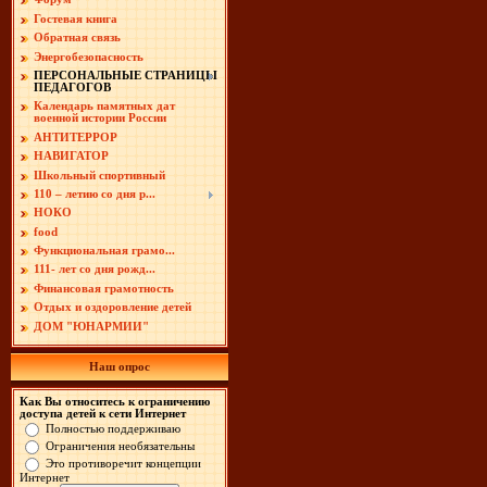
Гостевая книга
Обратная связь
Энергобезопасность
ПЕРСОНАЛЬНЫЕ СТРАНИЦЫ
ПЕДАГОГОВ
Календарь памятных дат
военной истории России
АНТИТЕРРОР
НАВИГАТОР
Школьный спортивный
110 – летию со дня р...
НОКО
food
Функциональная грамо...
111- лет со дня рожд...
Финансовая грамотность
Отдых и оздоровление детей
ДОМ "ЮНАРМИИ"
Наш опрос
Как Вы относитесь к ограничению
доступа детей к сети Интернет
Полностью поддерживаю
Ограничения необязательны
Это противоречит концепции
Интернет