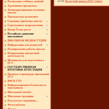
12:41
Последний звонок 2020 "online"
Расписание учебных занятий
Адаптивная программа
Антикоррупционная политика
школы
Прокуратура разъясняет
Страница директора школы
Структурные подразделения
Центр Точка роста
Российское движение
школьников
ШКОЛЬНАЯ МЕДИАСТУДИЯ
Информация для родителей
Планирование работы школы
Направления внеурочной
деятельности
Материалы для подготовки к
ЕГЭ
ГОСУДАРСТВЕННАЯ
ИТОГОВАЯ АТТЕСТАЦИЯ
Правила и процедура проведения
ЕГЭ
ВФСК ГТО
Информационная безопасность
школьников
Школьный автобус
Школьные традиции
Результаты спортивны...
Фотоальбомы
Форум