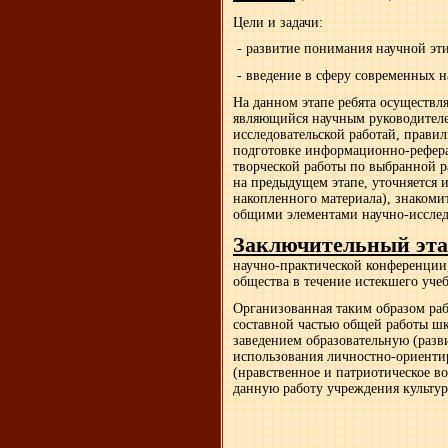
Цели и задачи:
- развитие понимания научной эт
- введение в сферу современных н
На данном этапе ребята осуществля
являющийся научным руководителе
исследовательской работай, правил
подготовке информационно-рефер
творческой работы по выбранной ра
на предыдущем этапе, уточняется и
накопленного материала), знакоми
общими элементами научно-исследо
Заключительный эта
научно-практической конференции,
общества в течение истекшего учеб
Организованная таким образом раб
составной частью общей работы шк
заведением образовательную (разв
использования личностно-ориенти
(нравственное и патриотическое во
данную работу учреждения культур