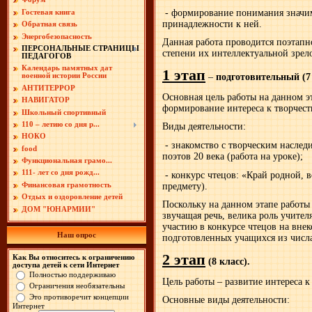
- формирование понимания значим
Гостевая книга
принадлежности к ней.
Обратная связь
Энергобезопасность
Данная работа проводится поэтапно
ПЕРСОНАЛЬНЫЕ СТРАНИЦЫ
степени их интеллектуальной зрел
ПЕДАГОГОВ
Календарь памятных дат
1 этап
–
подготовительный (7 
военной истории России
АНТИТЕРРОР
Основная цель работы на данном э
НАВИГАТОР
формирование интереса к творчест
Школьный спортивный
110 – летию со дня р...
Виды деятельности:
НОКО
- знакомство с творческим наслед
food
поэтов 20 века (работа на уроке);
Функциональная грамо...
111- лет со дня рожд...
- конкурс чтецов: «Край родной, в
предмету).
Финансовая грамотность
Отдых и оздоровление детей
Поскольку на данном этапе работы
ДОМ "ЮНАРМИИ"
звучащая речь, велика роль учител
участию в конкурсе чтецов на вне
Наш опрос
подготовленных учащихся из числ
2 этап
Как Вы относитесь к ограничению
(8 класс).
доступа детей к сети Интернет
Полностью поддерживаю
Цель работы – развитие интереса к
Ограничения необязательны
Это противоречит концепции
Основные виды деятельности:
Интернет