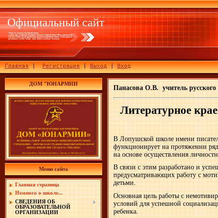
Официальный сайт
Главная
|
Регистрация
|
Выход
|
Вход
ДОМ "ЮНАРМИИ
Панасова О.В. учитель русского
Литературное крае
В Лопушской школе имени писател
функционирует на протяжении ряда
на основе осуществления личностн
В связи с этим разработано и усп
Меню сайта
предусматривающих работу с мот
детьми.
Главная страница
Немного о школе...
Основная цель работы с немотивир
СВЕДЕНИЯ ОБ
условий для успешной социализац
ОБРАЗОВАТЕЛЬНОЙ
ребенка.
ОРГАНИЗАЦИИ