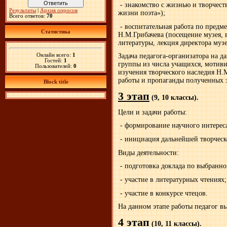
- знакомство с жизнью и творчест
Результаты
|
Архив опросов
жизни поэта»);
Всего ответов:
70
- воспитательная работа по предм
Статистика
Н.М.Грибачева (посещение музея, в
литературы, лекция директора музе
Онлайн всего:
1
Задача педагога-организатора на 
Гостей:
1
группы из числа учащихся, мотиви
Пользователей:
0
изучения творческого наследия Н.
работы и пропаганды полученных 
Block title
3 этап
(9, 10 классы).
Цели и задачи работы:
- формирование научного интереса
- инициация дальнейшей творческ
Виды деятельности:
- подготовка доклада по выбранно
- участие в литературных чтениях;
- участие в конкурсе чтецов.
На данном этапе работы педагог вы
4 этап
(10, 11 классы).