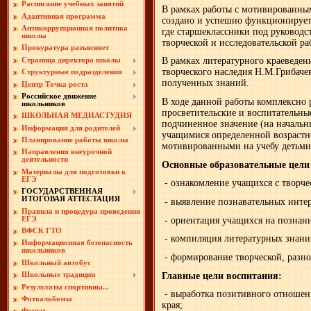
Расписание учебных занятий
В рамках работы с мотивированны
Адаптивная программа
создано и успешно функционирует 
Антикоррупционная политика
где старшеклассники под руководс
школы
творческой и исследовательской ра
Прокуратура разъясняет
В рамках литературного краеведен
Страница директора школы
творческого наследия Н.М.Грибаче
Структурные подразделения
полученных знаний.
Центр Точка роста
Российское движение
В ходе данной работы комплексно 
школьников
просветительские и воспитательны
ШКОЛЬНАЯ МЕДИАСТУДИЯ
подчиненное значение (на начальн
Информация для родителей
учащимися определенной возрастно
Планирование работы школы
мотивированными на учебу детьми
Направления внеурочной
деятельности
Основные образовательные цели
Материалы для подготовки к
ЕГЭ
- ознакомление учащихся с творче
ГОСУДАРСТВЕННАЯ
ИТОГОВАЯ АТТЕСТАЦИЯ
- выявление познавательных интер
Правила и процедура проведения
- ориентация учащихся на познани
ЕГЭ
ВФСК ГТО
- компиляция литературных знани
Информационная безопасность
школьников
- формирование творческой, разн
Школьный автобус
Главные цели воспитания:
Школьные традиции
Результаты спортивны...
- выработка позитивного отношен
Фотоальбомы
края;
Форум