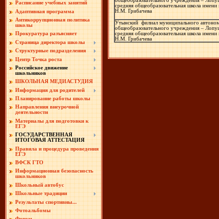
общеобразовательного учреждения – Лопу
Расписание учебных занятий
средняя общеобразовательная школа имени 
Н.М. Грибачева
Адаптивная программа
Антикоррупционная политика
Утынский филиал муниципального автоно
школы
общеобразовательного учреждения – Лопу
средняя общеобразовательная школа имени 
Прокуратура разъясняет
Н.М. Грибачева
Страница директора школы
Структурные подразделения
Центр Точка роста
Российское движение
школьников
ШКОЛЬНАЯ МЕДИАСТУДИЯ
Информация для родителей
Планирование работы школы
Направления внеурочной
деятельности
Материалы для подготовки к
ЕГЭ
ГОСУДАРСТВЕННАЯ
ИТОГОВАЯ АТТЕСТАЦИЯ
Правила и процедура проведения
ЕГЭ
ВФСК ГТО
Информационная безопасность
школьников
Школьный автобус
Школьные традиции
Результаты спортивны...
Фотоальбомы
Форум