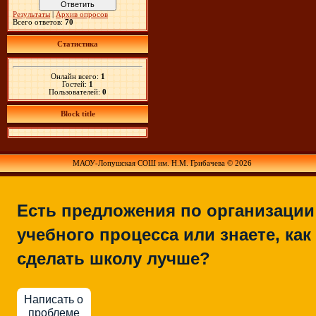
Результаты
|
Архив опросов
Всего ответов:
70
Статистика
Онлайн всего:
1
Гостей:
1
Пользователей:
0
Block title
МАОУ-Лопушская СОШ им. Н.М. Грибачева © 2026
Есть предложения по организации
учебного процесса или знаете, как
сделать школу лучше?
Написать о
проблеме