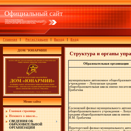
Официальный сайт
Главная
|
Регистрация
|
Выход
|
Вход
ДОМ "ЮНАРМИИ
Структура и органы упра
Образовательная организация
муниципальное автономное общеобразоват
учреждение – Лопушская средняя
общеобразовательная школа имени писател
Грибачева
Меню сайта
Сосновский филиал муниципального автон
Главная страница
общеобразовательного учреждения – Лопу
средняя общеобразовательная школа имени 
Немного о школе...
Н.М. Грибачева
СВЕДЕНИЯ ОБ
ОБРАЗОВАТЕЛЬНОЙ
ОРГАНИЗАЦИИ
Переторгский филиал муниципального авт