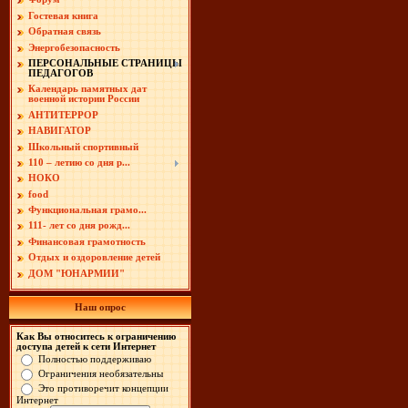
Гостевая книга
Обратная связь
Энергобезопасность
ПЕРСОНАЛЬНЫЕ СТРАНИЦЫ
ПЕДАГОГОВ
Календарь памятных дат
военной истории России
АНТИТЕРРОР
НАВИГАТОР
Школьный спортивный
110 – летию со дня р...
НОКО
food
Функциональная грамо...
111- лет со дня рожд...
Финансовая грамотность
Отдых и оздоровление детей
ДОМ "ЮНАРМИИ"
Наш опрос
Как Вы относитесь к ограничению
доступа детей к сети Интернет
Полностью поддерживаю
Ограничения необязательны
Это противоречит концепции
Интернет