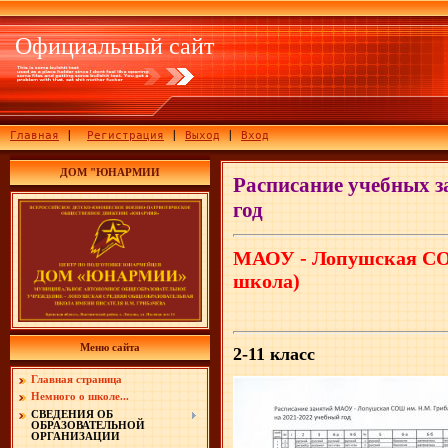
Официальный сайт
Главная
|
Регистрация
|
Выход
|
Вход
ДОМ "ЮНАРМИИ
Расписание учебных за
год
МАОУ - Лопушская СОШ
школа)
Меню сайта
2-11 класс
Главная страница
Немного о школе...
СВЕДЕНИЯ ОБ
ОБРАЗОВАТЕЛЬНОЙ
ОРГАНИЗАЦИИ