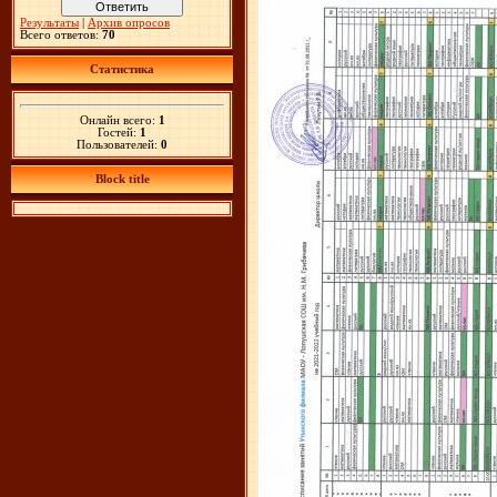
Результаты
|
Архив опросов
Всего ответов:
70
Статистика
Онлайн всего:
1
Гостей:
1
Пользователей:
0
Block title