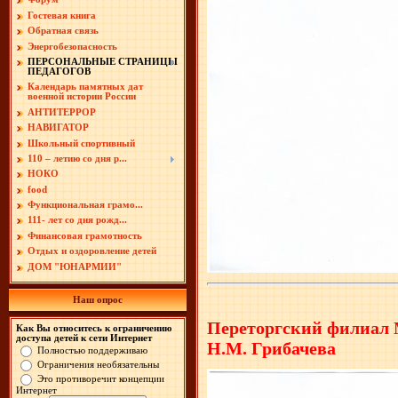
Гостевая книга
Обратная связь
Энергобезопасность
ПЕРСОНАЛЬНЫЕ СТРАНИЦЫ
ПЕДАГОГОВ
Календарь памятных дат
военной истории России
АНТИТЕРРОР
НАВИГАТОР
Школьный спортивный
110 – летию со дня р...
НОКО
food
Функциональная грамо...
111- лет со дня рожд...
Финансовая грамотность
Отдых и оздоровление детей
ДОМ "ЮНАРМИИ"
Наш опрос
Переторгский филиал
Как Вы относитесь к ограничению
доступа детей к сети Интернет
Н.М. Грибачева
Полностью поддерживаю
Ограничения необязательны
Это противоречит концепции
Интернет