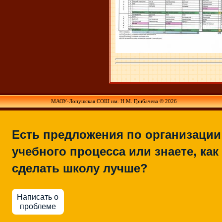
МАОУ-Лопушская СОШ им. Н.М. Грибачева © 2026
Есть предложения по организации
учебного процесса или знаете, как
сделать школу лучше?
Написать о
проблеме