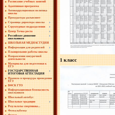
Расписание учебных занятий
Адаптивная программа
Антикоррупционная политика
школы
Прокуратура разъясняет
Страница директора школы
Структурные подразделения
Центр Точка роста
Российское движение
школьников
ШКОЛЬНАЯ МЕДИАСТУДИЯ
Информация для родителей
Планирование работы школы
Направления внеурочной
1 класс
деятельности
Материалы для подготовки к
ЕГЭ
ГОСУДАРСТВЕННАЯ
ИТОГОВАЯ АТТЕСТАЦИЯ
Правила и процедура проведения
ЕГЭ
ВФСК ГТО
Информационная безопасность
школьников
Школьный автобус
Школьные традиции
Результаты спортивны...
Фотоальбомы
Форум