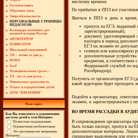
местному времени.
Гостевая книга
По прибытии в ППЭ все участник
Обратная связь
Энергобезопасность
Явиться в ППЭ в день и время, 
ПЕРСОНАЛЬНЫЕ СТРАНИЦЫ
ПЕДАГОГОВ
пропуск на ЕГЭ, выданный 
Календарь памятных дат
зарегистрированный);
военной истории России
документ, удостоверяющий л
АНТИТЕРРОР
паспорта в период дополнит
НАВИГАТОР
ЕГЭ на экзамен не допускает
Школьный спортивный
гелевую или капиллярную р
110 – летию со дня р...
дополнительные устройства
предметам, в соответствии 
НОКО
Федеральной службой по над
food
Рособрнадзор).
Функциональная грамо...
111- лет со дня рожд...
Получить от организаторов ЕГЭ (д
Финансовая грамотность
какой аудитории будет проходить э
Отдых и оздоровление детей
ДОМ "ЮНАРМИИ"
Подойти к организатору, ответстве
экзамен, и зарегистрироваться у н
Наш опрос
ВО ВРЕМЯ РАССАДКИ В АУД
Как Вы относитесь к ограничению
доступа детей к сети Интернет
В сопровождении организатора пр
Полностью поддерживаю
быть только паспорт, пропуск на 
Ограничения необязательны
дополнительные материалы. Лишни
Это противоречит концепции
Интернет
специально выделенном для этого 