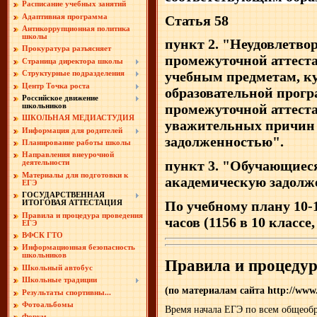
Расписание учебных занятий
Адаптивная программа
Статья 58
Антикоррупционная политика
школы
пункт 2. "Неудовлетво
Прокуратура разъясняет
промежуточной аттест
Страница директора школы
учебным предметам, к
Структурные подразделения
Центр Точка роста
образовательной прог
Российское движение
промежуточной аттест
школьников
ШКОЛЬНАЯ МЕДИАСТУДИЯ
уважительных причин 
Информация для родителей
задолженностью".
Планирование работы школы
Направления внеурочной
пункт 3. "Обучающиес
деятельности
Материалы для подготовки к
академическую задолж
ЕГЭ
ГОСУДАРСТВЕННАЯ
По учебному плану 10-1
ИТОГОВАЯ АТТЕСТАЦИЯ
Правила и процедура проведения
часов (1156 в 10 классе,
ЕГЭ
ВФСК ГТО
Информационная безопасность
школьников
Правила и процедур
Школьный автобус
Школьные традиции
(по материалам сайта http://www.
Результаты спортивны...
Фотоальбомы
Время начала ЕГЭ по всем общеобр
Форум