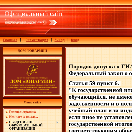
Официальный сайт
Главная
|
Регистрация
|
Выход
|
Вход
ДОМ "ЮНАРМИИ
Порядок допуска к Г
Федеральный закон о о
Статья 59 пункт 6.
"К государственной ит
обучающийся, не име
задолженности и в по
Меню сайта
учебный план или инд
Главная страница
если иное не установл
Немного о школе...
СВЕДЕНИЯ ОБ
государственной итого
ОБРАЗОВАТЕЛЬНОЙ
ОРГАНИЗАЦИИ
соответствующим обр