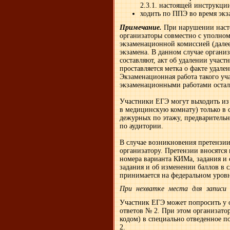
2.3.1. настоящей инструкци
ходить по ППЭ во время экз
Примечание.
При нарушении наст
организаторы совместно с уполно
экзаменационной комиссией (далее
экзамена. В данном случае орган
составляют, акт об удалении участ
проставляется метка о факте удален
Экзаменационная работа такого уч
экзаменационными работами остал
Участники ЕГЭ могут выходить из 
в медицинскую комнату) только в 
дежурных по этажу, предварительн
по аудитории.
В случае возникновения претензи
организатору. Претензии вносятся
номера варианта КИМа, задания и 
задания и об изменении баллов в 
принимается на федеральном уровн
При нехватке места для записи 
Участник ЕГЭ может попросить у 
ответов № 2. При этом организато
кодом) в специально отведенное п
2.