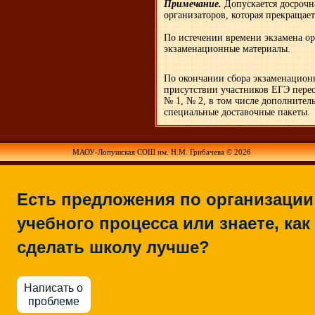
Примечание.
Допускается досрочн
организаторов, кото
рая прекращает
По истечении времени экзамена ор
экзаменационные материалы.
По окончании сбора экзаменационн
присутствии участников ЕГЭ пере
№ 1, № 2, в том числе дополнител
специальные доставочные пакеты.
МАОУ-Лопушская СОШ им. Н.М. Грибачева © 2026
Есть предложения по организации
учебного процесса или знаете, как
сделать школу лучше?
Написать о
проблеме