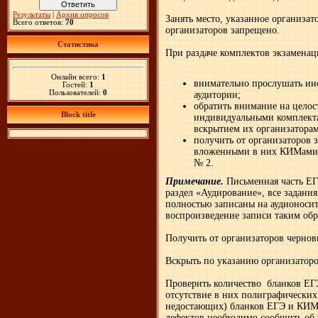
Результаты
|
Архив опросов
Занять место, указанное организат
Всего ответов:
70
организаторов запрещено.
Статистика
При раздаче комплектов экзамена
Онлайн всего:
1
внимательно прослушать ин
Гостей:
1
Пользователей:
0
аудитории;
обратить внимание на целос
Block title
индивидуальными комплекта
вскрытием их организатора
получить от организаторов 
вложенными в них КИМами, 
№ 2.
Примечание.
Письменная часть ЕГ
раздел «Аудирование», все задания
полностью записаны на аудионосит
воспроизведение записи таким об
Получить от организаторов чернов
Вскрыть по указанию организатор
Проверить количество бланков ЕГ
отсутствие в них полиграфических
недостающих) бланков ЕГЭ и КИМо
дефектов необходимо сообщить об 