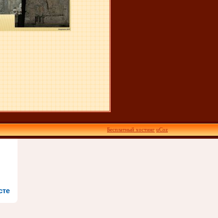
Бесплатный хостинг
uCoz
сте