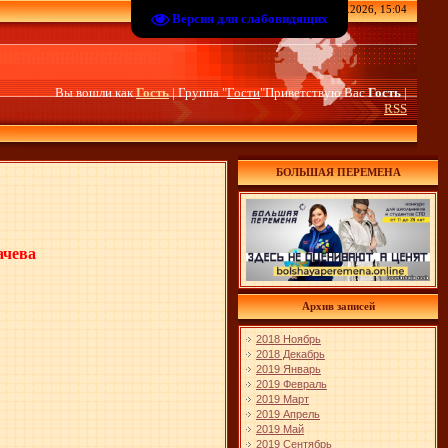
Четверг, 06.08.2026, 15:04
Версия для слабовидящих
Вы вошли как
Гость
| Группа "
Гости
"Приветствую Вас
Гость
|
RSS
БОЛЬШАЯ ПЕРЕМЕНА
ачева
Архив записей
2018 Ноябрь
2018 Декабрь
2019 Январь
2019 Февраль
2019 Март
2019 Апрель
2019 Май
2019 Сентябрь