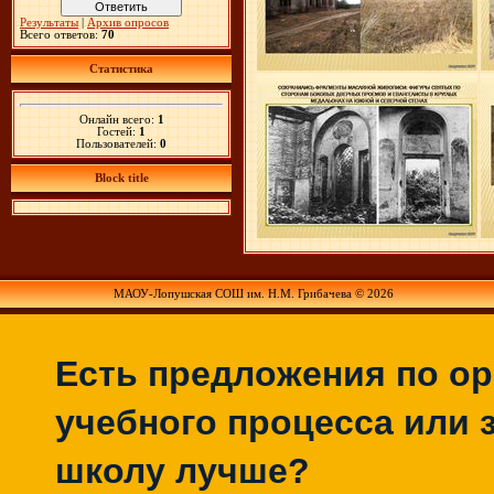
Результаты
|
Архив опросов
Всего ответов:
70
Статистика
Онлайн всего:
1
Гостей:
1
Пользователей:
0
Block title
МАОУ-Лопушская СОШ им. Н.М. Грибачева © 2026
Есть предложения по о
учебного процесса или з
школу лучше?