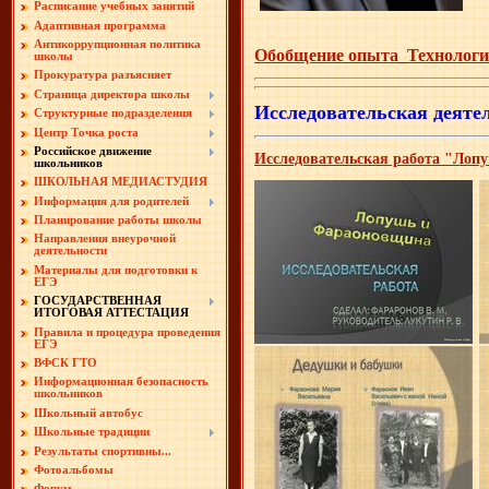
Расписание учебных занятий
Адаптивная программа
Антикоррупционная политика
Обобщение опыта_Технология
школы
Прокуратура разъясняет
Страница директора школы
Исследовательская деяте
Структурные подразделения
Центр Точка роста
Российское движение
Исследовательская работа "Ло
школьников
ШКОЛЬНАЯ МЕДИАСТУДИЯ
Информация для родителей
Планирование работы школы
Направления внеурочной
деятельности
Материалы для подготовки к
ЕГЭ
ГОСУДАРСТВЕННАЯ
ИТОГОВАЯ АТТЕСТАЦИЯ
Правила и процедура проведения
ЕГЭ
ВФСК ГТО
Информационная безопасность
школьников
Школьный автобус
Школьные традиции
Результаты спортивны...
Фотоальбомы
Форум