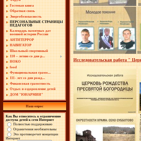
Гостевая книга
Обратная связь
Энергобезопасность
ПЕРСОНАЛЬНЫЕ СТРАНИЦЫ
ПЕДАГОГОВ
Календарь памятных дат
военной истории России
АНТИТЕРРОР
НАВИГАТОР
Школьный спортивный
110 – летию со дня р...
Исследовательская работа " Цер
НОКО
food
Функциональная грамо...
111- лет со дня рожд...
Финансовая грамотность
Отдых и оздоровление детей
ДОМ "ЮНАРМИИ"
Наш опрос
Как Вы относитесь к ограничению
доступа детей к сети Интернет
Полностью поддерживаю
Ограничения необязательны
Это противоречит концепции
Интернет