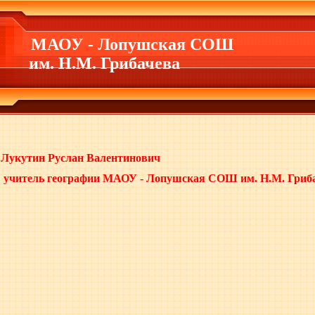
МАОУ - Лопушская СОШ
им. Н.М. Грибачева
кутин Руслан Валентинович
итель географии МАОУ - Лопушская СОШ им. Н.М. Гриб