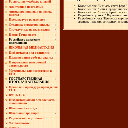
Расписание учебных занятий
Классный час "Сигналы све
Адаптивная программа
Классный час "Семья, традици
Антикоррупционная политика
Классный час "Если добрый ты - 
школы
Разработка урока "Обучение г
Разработка урока "Проверка парны
Прокуратура разъясняет
звонких и глухих согласных в ко
Страница директора школы
Структурные подразделения
Центр Точка роста
Российское движение
школьников
ШКОЛЬНАЯ МЕДИАСТУДИЯ
Информация для родителей
Планирование работы школы
Направления внеурочной
деятельности
Материалы для подготовки к
ЕГЭ
ГОСУДАРСТВЕННАЯ
ИТОГОВАЯ АТТЕСТАЦИЯ
Правила и процедура проведения
ЕГЭ
ВФСК ГТО
Информационная безопасность
школьников
Школьный автобус
Школьные традиции
Результаты спортивны...
Фотоальбомы
Форум