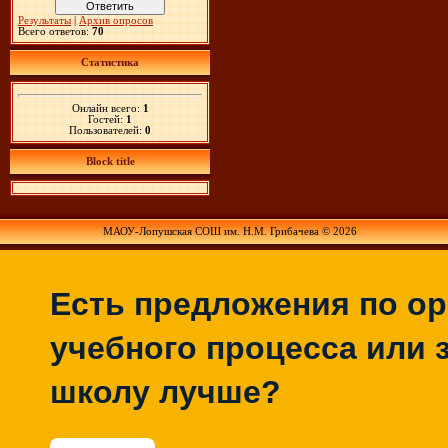
Результаты
|
Архив опросов
Всего ответов:
70
Статистика
Онлайн всего:
1
Гостей:
1
Пользователей:
0
Block title
МАОУ-Лопушская СОШ им. Н.М. Грибачева © 2026
Есть предложения по о
учебного процесса или з
школу лучше?