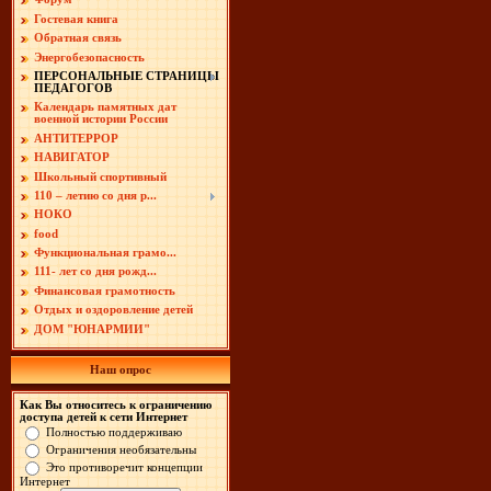
Гостевая книга
Обратная связь
Энергобезопасность
ПЕРСОНАЛЬНЫЕ СТРАНИЦЫ
ПЕДАГОГОВ
Календарь памятных дат
военной истории России
АНТИТЕРРОР
НАВИГАТОР
Школьный спортивный
110 – летию со дня р...
НОКО
food
Функциональная грамо...
111- лет со дня рожд...
Финансовая грамотность
Отдых и оздоровление детей
ДОМ "ЮНАРМИИ"
Наш опрос
Как Вы относитесь к ограничению
доступа детей к сети Интернет
Полностью поддерживаю
Ограничения необязательны
Это противоречит концепции
Интернет