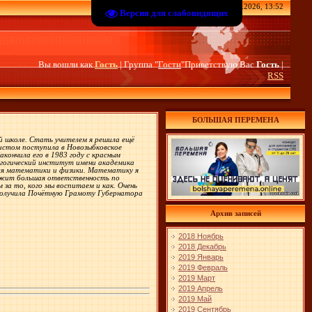
Воскресенье, 09.08.2026, 13:52
Версия для слабовидящих
Вы вошли как
Гость
| Группа "
Гости
"Приветствую Вас
Гость
|
RSS
БОЛЬШАЯ ПЕРЕМЕНА
ой школе. Стать учителем я решила ещё
 листом поступила в Новозыбковское
кончила его в 1983 году с красным
дагогический институт имени академика
теля математики и физики. Математику я
лежит большая ответственность по
за то, кого мы воспитаем и как. Очень
 получила Почётную Грамоту Губернатора
Архив записей
2018 Ноябрь
2018 Декабрь
2019 Январь
2019 Февраль
2019 Март
2019 Апрель
2019 Май
2019 Сентябрь