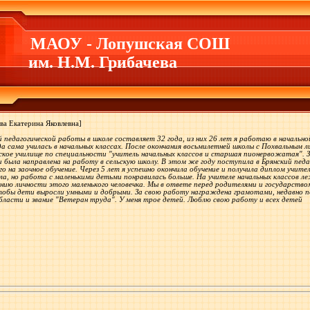
МАОУ - Лопушская СОШ
им. Н.М. Грибачева
а Екатерина Яковлевна]
педагогической работы в школе составляет 32 года, из них 26 лет я работаю в начальн
да сама училась в начальных классах. После окончания восьмилетней школы с Похвальным
ское училище по специальности "учитель начальных классов и старшая пионервожатая". За
 была направлена на работу в сельскую школу. В этом же году поступила в Брянский пе
о на заочное обучение. Через 5 лет я успешно окончила обучение и получила диплом учи
ла, но работа с маленькими детьми понравилась больше. На учителе начальных классов 
ию личности этого маленького человечка. Мы в ответе перед родителями и государством 
чтобы дети выросли умными и добрыми. За свою работу награждена грамотами, недавно
бласти и звание "Ветеран труда". У меня трое детей. Люблю свою работу и всех детей