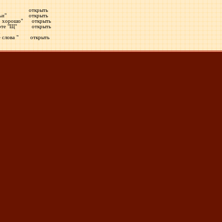
тофора" открыть
и семьи" открыть
это хорошо" открыть
рамоте "Щ" открыть
х
рне слова " открыть