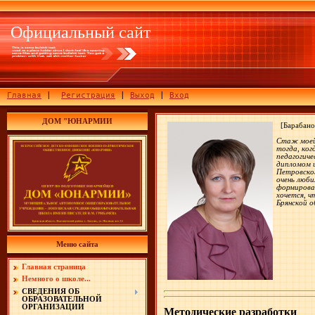
Официальный сайт
Главная
|
Регистрация
|
Выход
|
Вход
ДОМ "ЮНАРМИИ
[Барабанов
Стаж моей 
тогда, ког
педагогиче
дипломом и
Петровског
очень люби
формирован
хочется, 
Брянской о
Меню сайта
Главная страница
Немного о школе...
СВЕДЕНИЯ ОБ
ОБРАЗОВАТЕЛЬНОЙ
ОРГАНИЗАЦИИ
Методические разработки