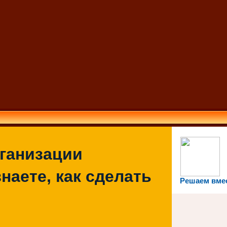
рганизации
наете, как сделать
Решаем вме