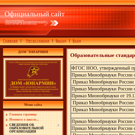
Официальный сайт
Главная
|
Регистрация
|
Выход
|
Вход
ДОМ "ЮНАРМИИ
Образовательные станда
ФГОС НОО, утвержденный пр
Приказ Минобрнауки России 
Приказ Минобрнауки России 
Приказ Минобрнауки России 
Приказ Мионобрнауки от 19.
Приказ Минобрнауки России 
Меню сайта
Приказ Минобрнауки России 
Главная страница
Немного о школе...
Приказ Минобрнауки России о
СВЕДЕНИЯ ОБ
Приказ Минобрнауки России 
ОБРАЗОВАТЕЛЬНОЙ
ОРГАНИЗАЦИИ