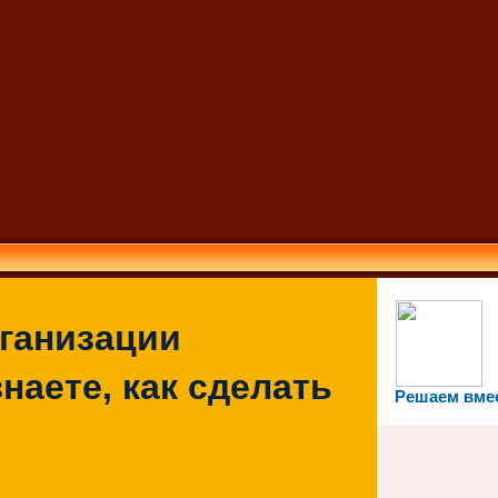
рганизации
наете, как сделать
Решаем вме