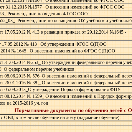
от 29.12.2014 №1664_ О внесении изменений во ФГОС ООО
от 31.12.2015 №1577_ О внесении изменений во ФГОС ООО
1228_ Рекомендации по ведению ФГОС ООО
1552_03_ Рекомендации по оснащению ОУ учебным и учебно-ла
 17.05.2012 № 413 в редакции приказа от 29.12.2014 №1645 -
т 17.05.2012 № 413_ Об утверждении ФГОС С(П)ОО
2.2014 № 1645_ О внесении изменений во ФГОС С(П)ОО
т 31.03.2014 №253_ Об утверждении федерального перечня уче
48_О федеральном перечне учебников
т 08.06.2015 № 576_О внесении изменений в федеральный пере
т 26.01.2016 № 38 _ О внесении изменений в федеральный пере
от 05.09.2013_О утверждении Порядка формирования ФПУ
от 08.12.2014 № 1559_ О внесении изменений в Порядок форми
ов на 2015-2016 уч. год
Нормативные документы по обучению детей с 
с ОВЗ, в том числе обучение на дому (надомное обучение)