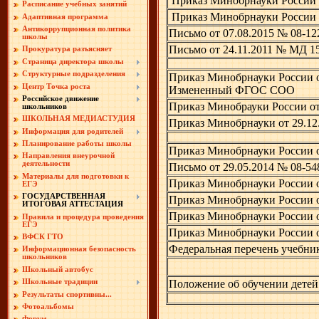
Приказ Минобрнауки России 
Расписание учебных занятий
Приказ Минобрнауки России 
Адаптивная программа
Антикоррупционная политика
Письмо от 07.08.2015 № 08-
школы
Письмо от 24.11.2011 № МД 
Прокуратура разъясняет
Страница директора школы
Структурные подразделения
Приказ Минобрнауки России от
Центр Точка роста
Измененный ФГОС СОО
Российское движение
Приказ Минобрауки России о
школьников
ШКОЛЬНАЯ МЕДИАСТУДИЯ
Приказ Минобрнауки от 29.1
Информация для родителей
Планирование работы школы
Приказ Минобрнауки России о
Направления внеурочной
деятельности
Письмо от 29.05.2014 № 08-5
Материалы для подготовки к
Приказ Минобрнауки России о
ЕГЭ
ГОСУДАРСТВЕННАЯ
Приказ Минобрнауки России о
ИТОГОВАЯ АТТЕСТАЦИЯ
Приказ Минобрнауки России 
Правила и процедура проведения
ЕГЭ
Приказ Минобрнауки России 
ВФСК ГТО
Федеральная перечень учебник
Информационная безопасность
школьников
Школьный автобус
Положение об обучении детей 
Школьные традиции
Результаты спортивны...
Фотоальбомы
Форум