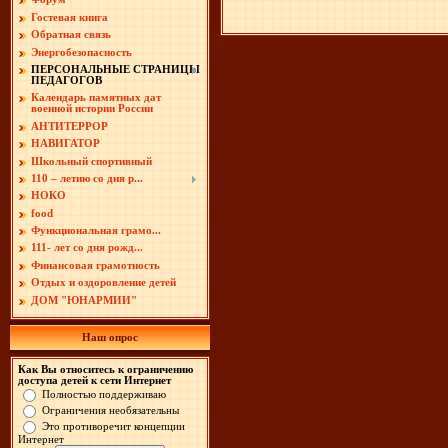
Гостевая книга
Обратная связь
Энергобезопасность
ПЕРСОНАЛЬНЫЕ СТРАНИЦЫ
ПЕДАГОГОВ
Календарь памятных дат
военной истории России
АНТИТЕРРОР
НАВИГАТОР
Школьный спортивный
110 – летию со дня р...
НОКО
food
Функциональная грамо...
111- лет со дня рожд...
Финансовая грамотность
Отдых и оздоровление детей
ДОМ "ЮНАРМИИ"
Наш опрос
Как Вы относитесь к ограничению
доступа детей к сети Интернет
Полностью поддерживаю
Ограничения необязательны
Это противоречит концепции
Интернет