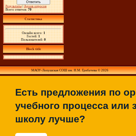
Результаты
|
Архив опросов
Всего ответов:
70
Статистика
Онлайн всего:
1
Гостей:
1
Пользователей:
0
Block title
МАОУ-Лопушская СОШ им. Н.М. Грибачева © 2026
Есть предложения по о
учебного процесса или з
школу лучше?