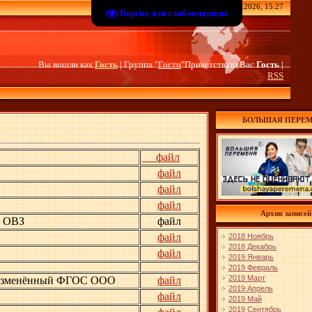
Пятница, 07.08.2026, 15:27
Версия для слабовидящих
Вы вошли как
Гость
| Группа "
Гости
"Приветствую Вас
Гость
|
RSS
БОЛЬШАЯ ПЕРЕ
файл
файл
файл
файл
Архив записей
с ОВЗ
файл
файл
2018 Ноябрь
2018 Декабрь
файл
2019 Январь
2019 Февраль
2019 Март
 - Изменённый ФГОС ООО
файл
2019 Апрель
файл
2019 Май
2019 Сентябрь